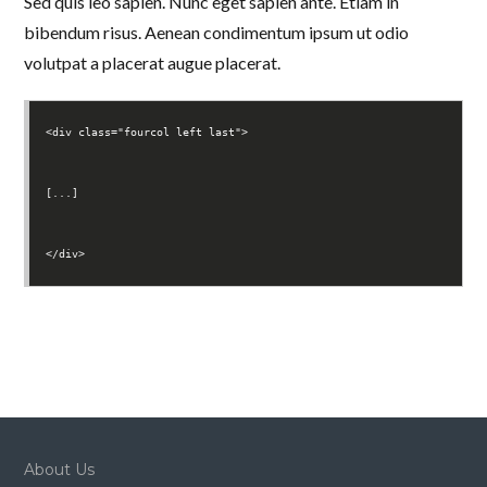
Sed quis leo sapien. Nunc eget sapien ante. Etiam in
bibendum risus. Aenean condimentum ipsum ut odio
volutpat a placerat augue placerat.
<div class="fourcol left last">
[...]
</div>
About Us