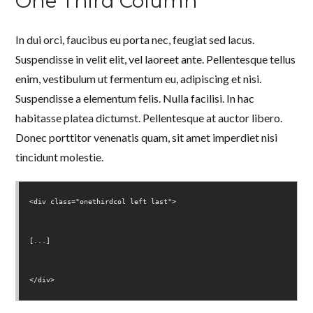
One Third Column
In dui orci, faucibus eu porta nec, feugiat sed lacus.
Suspendisse in velit elit, vel laoreet ante. Pellentesque tellus
enim, vestibulum ut fermentum eu, adipiscing et nisi.
Suspendisse a elementum felis. Nulla facilisi. In hac
habitasse platea dictumst. Pellentesque at auctor libero.
Donec porttitor venenatis quam, sit amet imperdiet nisi
tincidunt molestie.
<div class="onethirdcol left last">
[...]
</div>