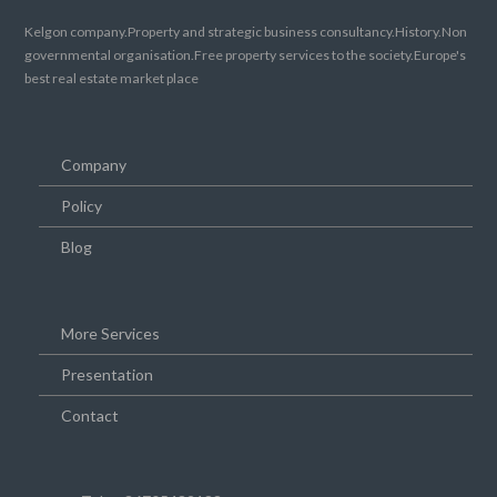
Kelgon company.Property and strategic business consultancy.History.Non
governmental organisation.Free property services to the society.Europe's
best real estate market place
Company
Policy
Blog
More Services
Presentation
Contact